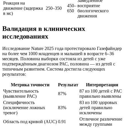
Замедленное
Реакция на
450–
восприятие
движение (задержка
250–350
650
биологического
в мс)
движения
Валидация в клинических
исследованиях
Исследование Nature 2025 года протестировало Газефайндер
на более чем 1000 младенцев и малышей в возрасте 6–36
месяцев. Половина выборки состояла из детей с уже
подтверждённым диагнозом РАС, половина — из детей с
типичным развитием. Система достигла следующих
результатов:
Метрика точности
Результат
Интерпретация
Чувствительность
87 из 100 детей с РАС
87%
(выявление РАС)
правильно выявлены
Специфичность
83 из 100 здоровых
(исключение ложных
83%
детей правильно
тревог)
исключены
Отличное различение
Область под кривой (AUC)
0.91
между группами