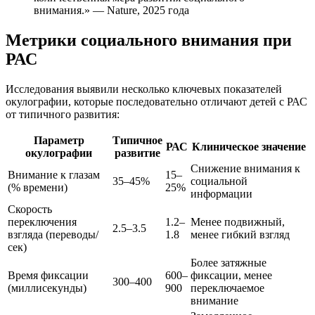
внимания.» — Nature, 2025 года
Метрики социального внимания при
РАС
Исследования выявили несколько ключевых показателей
окулографии, которые последовательно отличают детей с РАС
от типичного развития:
Параметр
Типичное
РАС
Клиническое значение
окулографии
развитие
Снижение внимания к
Внимание к глазам
15–
35–45%
социальной
(% времени)
25%
информации
Скорость
переключения
1.2–
Менее подвижный,
2.5–3.5
взгляда (переводы/
1.8
менее гибкий взгляд
сек)
Более затяжные
Время фиксации
600–
фиксации, менее
300–400
(миллисекунды)
900
переключаемое
внимание