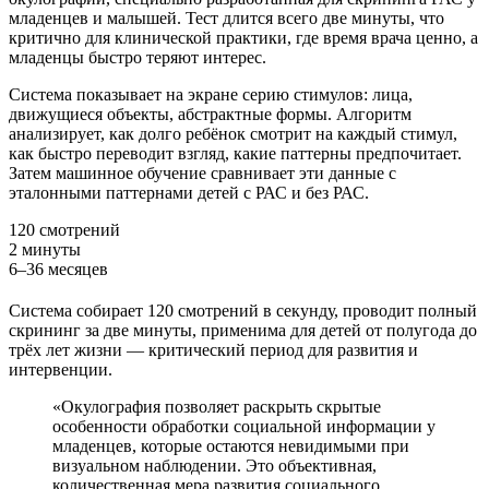
младенцев и малышей. Тест длится всего две минуты, что
критично для клинической практики, где время врача ценно, а
младенцы быстро теряют интерес.
Система показывает на экране серию стимулов: лица,
движущиеся объекты, абстрактные формы. Алгоритм
анализирует, как долго ребёнок смотрит на каждый стимул,
как быстро переводит взгляд, какие паттерны предпочитает.
Затем машинное обучение сравнивает эти данные с
эталонными паттернами детей с РАС и без РАС.
120 смотрений
2 минуты
6–36 месяцев
Система собирает 120 смотрений в секунду, проводит полный
скрининг за две минуты, применима для детей от полугода до
трёх лет жизни — критический период для развития и
интервенции.
«Окулография позволяет раскрыть скрытые
особенности обработки социальной информации у
младенцев, которые остаются невидимыми при
визуальном наблюдении. Это объективная,
количественная мера развития социального