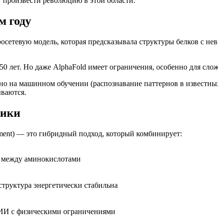
 произвести революцию в этой области.
м году
осетевую модель, которая предсказывала структуры белков с не
 50 лет. Но даже AlphaFold имеет ограничения, особенно для сл
но на машинном обучении (распознавание паттернов в известных
ываются.
зики
nement) — это гибридный подход, который комбинирует:
в между аминокислотами
структура энергетически стабильна
 ИИ с физическими ограничениями