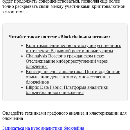
будет продолжать совершенствоваться, позволяя ещё более
точно раскрывать связи между участниками криптовалютной
экосистемы.
Читайте также по теме «Blockchain-аналитика»:
Криптомошенничество в эпоху искусственного
интеллекта: Взрывной рост и новые угрозы
Chainalysis Reactor в гражданском иске:
Отслеживание киберпреступлений через
блокчейны
Кроссцепочечная аналитика: Противодействие
отмыванию денег в эпоху множественных
блокчейнов
Elliptic Data Fabric: Платформа аналитики
блокчейна нового поколения
Овладейте техниками графового анализа и кластеризации для
блокчейна
Записаться на курс аналитики блокчейна