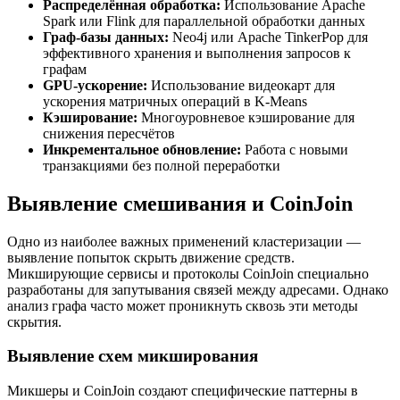
Распределённая обработка:
Использование Apache
Spark или Flink для параллельной обработки данных
Граф-базы данных:
Neo4j или Apache TinkerPop для
эффективного хранения и выполнения запросов к
графам
GPU-ускорение:
Использование видеокарт для
ускорения матричных операций в K-Means
Кэширование:
Многоуровневое кэширование для
снижения пересчётов
Инкрементальное обновление:
Работа с новыми
транзакциями без полной переработки
Выявление смешивания и CoinJoin
Одно из наиболее важных применений кластеризации —
выявление попыток скрыть движение средств.
Микширующие сервисы и протоколы CoinJoin специально
разработаны для запутывания связей между адресами. Однако
анализ графа часто может проникнуть сквозь эти методы
скрытия.
Выявление схем микширования
Микшеры и CoinJoin создают специфические паттерны в