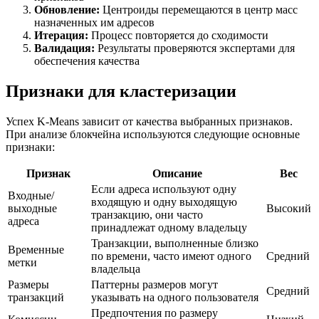
Обновление:
Центроиды перемещаются в центр масс
назначенных им адресов
Итерация:
Процесс повторяется до сходимости
Валидация:
Результаты проверяются экспертами для
обеспечения качества
Признаки для кластеризации
Успех K-Means зависит от качества выбранных признаков.
При анализе блокчейна используются следующие основные
признаки:
Признак
Описание
Вес
Если адреса используют одну
Входные/
входящую и одну выходящую
выходные
Высокий
транзакцию, они часто
адреса
принадлежат одному владельцу
Транзакции, выполненные близко
Временные
по времени, часто имеют одного
Средний
метки
владельца
Размеры
Паттерны размеров могут
Средний
транзакций
указывать на одного пользователя
Предпочтения по размеру